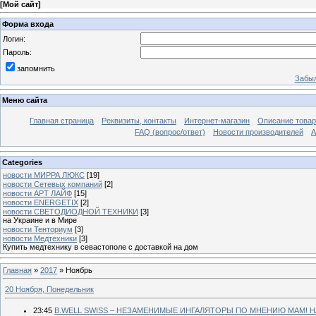
[
Мой сайт
]
Форма входа
Логин:
Пароль:
запомнить
Забыл
Меню сайта
Главная страница
Реквизиты, контакты
Интернет-магазин
Описание това
FAQ (вопрос/ответ)
Новости производителей
А
Categories
новости МИРРА ЛЮКС
[19]
новости Сетевых компаний
[2]
новости АРТ ЛАЙФ
[15]
новости ENERGETIX
[2]
новости СВЕТОДИОДНОЙ ТЕХНИКИ
[3]
на Украине и в Мире
новости Тенториум
[3]
новости Медтехники
[3]
Купить медтехнику в севастополе с доставкой на дом
Главная
»
2017
»
Ноябрь
20 Ноября, Понедельник
23:45
B.WELL SWISS – НЕЗАМЕНИМЫЕ ИНГАЛЯТОРЫ ПО МНЕНИЮ МАМ! 