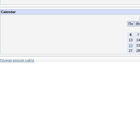
Calendar
Пн
Вт
6
7
13
14
20
21
27
28
Полная версия сайта