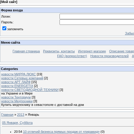
[
Мой сайт
]
Форма входа
Логин:
Пароль:
запомнить
Забыл
Меню сайта
Главная страница
Реквизиты, контакты
Интернет-магазин
Описание това
FAQ (вопрос/ответ)
Новости производителей
А
Categories
новости МИРРА ЛЮКС
[19]
новости Сетевых компаний
[2]
новости АРТ ЛАЙФ
[15]
новости ENERGETIX
[2]
новости СВЕТОДИОДНОЙ ТЕХНИКИ
[3]
на Украине и в Мире
новости Тенториум
[3]
новости Медтехники
[3]
Купить медтехнику в севастополе с доставкой на дом
Главная
»
2013
»
Январь
05 Января, Суббота
20:54
10 отличий бизнеса прямых продаж от «пирамид»
(0)