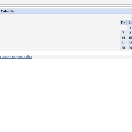
Calendar
Пн
Вт
1
7
8
14
15
21
22
28
29
Полная версия сайта