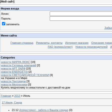
[
Мой сайт
]
Форма входа
Логин:
Пароль:
запомнить
Забыл
Меню сайта
Главная страница
Реквизиты, контакты
Интернет-магазин
Описание това
FAQ (вопрос/ответ)
Новости производителей
А
Categories
новости МИРРА ЛЮКС
[19]
новости Сетевых компаний
[2]
новости АРТ ЛАЙФ
[15]
новости ENERGETIX
[2]
новости СВЕТОДИОДНОЙ ТЕХНИКИ
[3]
на Украине и в Мире
новости Тенториум
[3]
новости Медтехники
[3]
Купить медтехнику в севастополе с доставкой на дом
Главная
»
2013
»
Июль
17 Июля, Среда
21:12
Атеростерол - забота о Вашем сердце
(0)