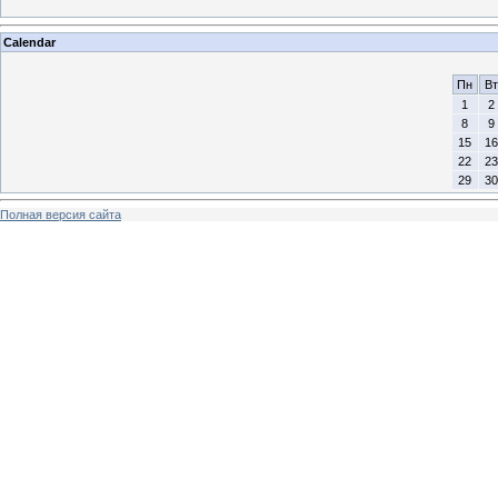
Calendar
Пн
Вт
1
2
8
9
15
16
22
23
29
30
Полная версия сайта