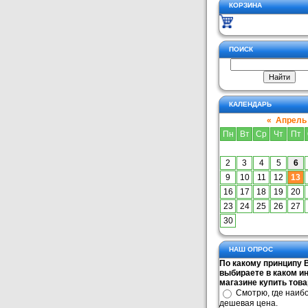
КОРЗИНА
ПОИСК
КАЛЕНДАРЬ
«
Апрель
Пн
Вт
Ср
Чт
Пт
2
3
4
5
6
9
10
11
12
13
16
17
18
19
20
23
24
25
26
27
30
НАШ ОПРОС
По какому принципу 
выбираете в каком ин
магазине купить тов
Смотрю, где наиб
дешевая цена.