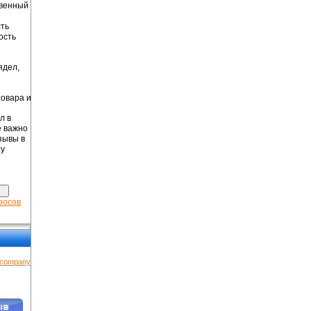
твенный
ть
ость
ядел,
овара и
л в
е важно
зывы в
ту
росов
.company