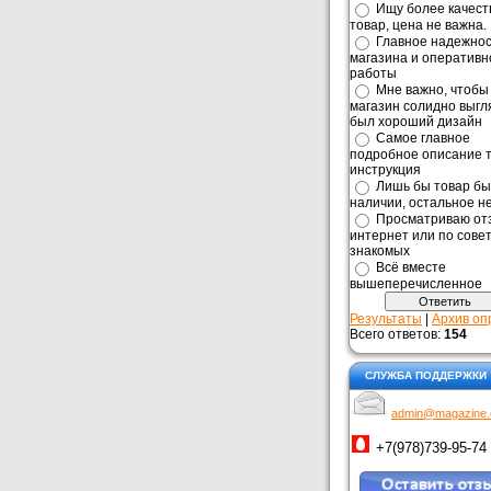
Ищу более качес
товар, цена не важна.
Главное надежнос
магазина и оперативн
работы
Мне важно, чтобы
магазин солидно выгл
был хороший дизайн
Самое главное
подробное описание т
инструкция
Лишь бы товар бы
наличии, остальное н
Просматриваю от
интернет или по сове
знакомых
Всё вместе
вышеперечисленное
Результаты
|
Архив оп
Всего ответов:
154
СЛУЖБА ПОДДЕРЖКИ
admin@magazine
+7(978)739-95-74