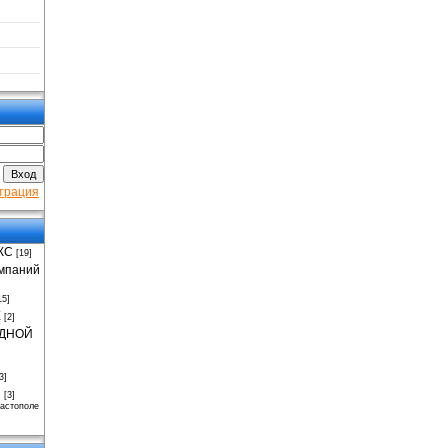
трация
КС
[19]
омпаний
15]
X
[2]
ОДНОЙ
3]
и
[3]
вастополе