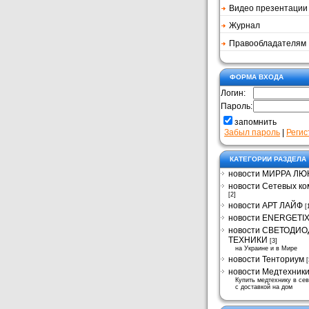
Видео презентации
Журнал
Правообладателям
ФОРМА ВХОДА
Логин:
Пароль:
запомнить
Забыл пароль
|
Регис
КАТЕГОРИИ РАЗДЕЛА
новости МИРРА ЛЮ
новости Сетевых к
[2]
новости АРТ ЛАЙФ
[
новости ENERGETI
новости СВЕТОДИ
ТЕХНИКИ
[3]
на Украине и в Мире
новости Тенториум
[
новости Медтехник
Купить медтехнику в се
с доставкой на дом