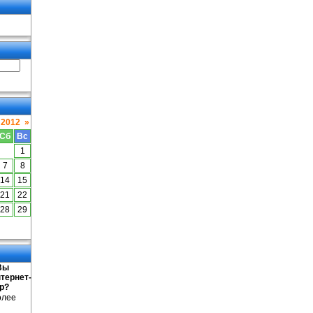
 2012
»
Сб
Вс
1
7
8
14
15
21
22
28
29
Вы
тернет-
ар?
олее