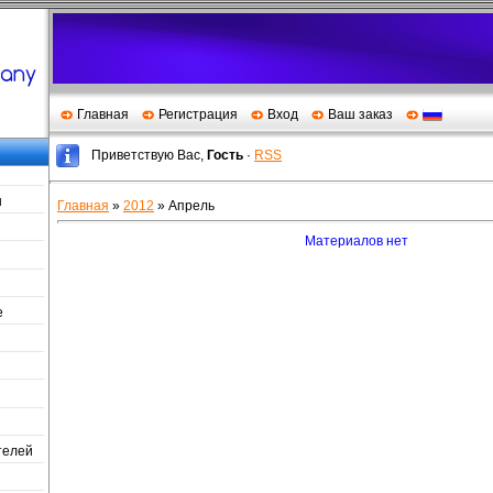
Главная
Регистрация
Вход
Ваш заказ
Приветствую Вас
,
Гость
·
RSS
ы
Главная
»
2012
»
Апрель
Материалов нет
е
телей