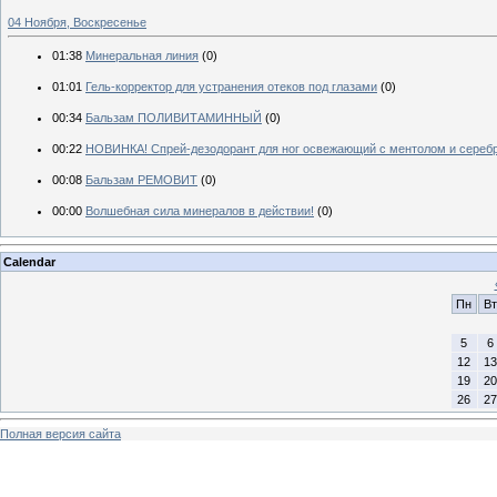
04 Ноября, Воскресенье
01:38
Минеральная линия
(0)
01:01
Гель-корректор для устранения отеков под глазами
(0)
00:34
Бальзам ПОЛИВИТАМИННЫЙ
(0)
00:22
НОВИНКА! Спрей-дезодорант для ног освежающий с ментолом и сереб
00:08
Бальзам РЕМОВИТ
(0)
00:00
Волшебная сила минералов в действии!
(0)
Calendar
Пн
Вт
5
6
12
13
19
20
26
27
Полная версия сайта