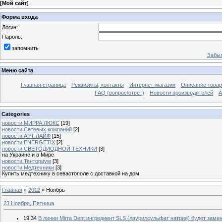
[
Мой сайт
]
Форма входа
Логин:
Пароль:
запомнить
Забыл
Меню сайта
Главная страница
Реквизиты, контакты
Интернет-магазин
Описание това
FAQ (вопрос/ответ)
Новости производителей
А
Categories
новости МИРРА ЛЮКС
[19]
новости Сетевых компаний
[2]
новости АРТ ЛАЙФ
[15]
новости ENERGETIX
[2]
новости СВЕТОДИОДНОЙ ТЕХНИКИ
[3]
на Украине и в Мире
новости Тенториум
[3]
новости Медтехники
[3]
Купить медтехнику в севастополе с доставкой на дом
Главная
»
2012
»
Ноябрь
23 Ноября, Пятница
19:34
В линии Mirra Dent ингредиент SLS (лаурилсульфат натрия) будет заме