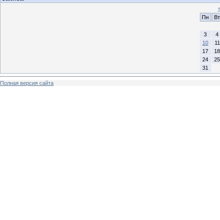
Пн
Вт
3
4
10
11
17
18
24
25
31
Полная версия сайта