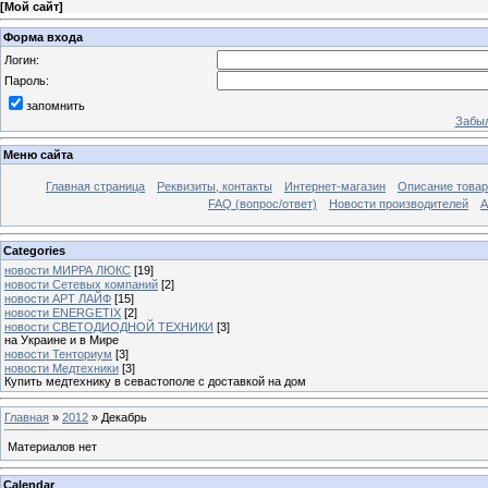
[
Мой сайт
]
Форма входа
Логин:
Пароль:
запомнить
Забыл
Меню сайта
Главная страница
Реквизиты, контакты
Интернет-магазин
Описание това
FAQ (вопрос/ответ)
Новости производителей
А
Categories
новости МИРРА ЛЮКС
[19]
новости Сетевых компаний
[2]
новости АРТ ЛАЙФ
[15]
новости ENERGETIX
[2]
новости СВЕТОДИОДНОЙ ТЕХНИКИ
[3]
на Украине и в Мире
новости Тенториум
[3]
новости Медтехники
[3]
Купить медтехнику в севастополе с доставкой на дом
Главная
»
2012
»
Декабрь
Материалов нет
Calendar