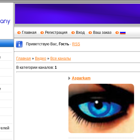
Главная
Регистрация
Вход
Ваш заказ
Приветствую Вас
,
Гость
·
RSS
ы
Главная
»
Видео
»
Все каналы
В категории каналов
:
1
Asparkam
е
телей