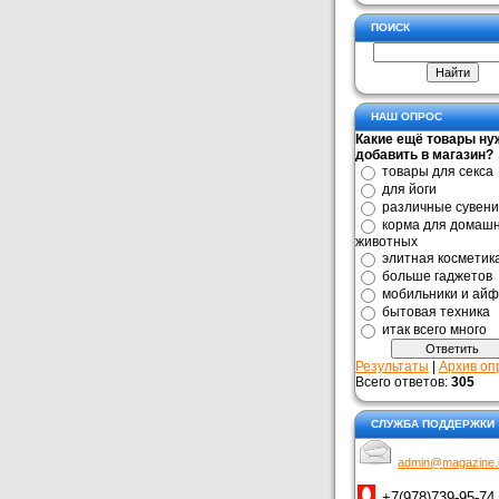
ПОИСК
НАШ ОПРОС
Какие ещё товары ну
добавить в магазин?
товары для секса
для йоги
различные сувен
корма для домаш
животных
элитная косметик
больше гаджетов
мобильники и ай
бытовая техника
итак всего много
Результаты
|
Архив оп
Всего ответов:
305
СЛУЖБА ПОДДЕРЖКИ
admin@magazine
+7(978)739-95-74