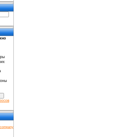
жно
иры
них
а
фоны
росов
.company