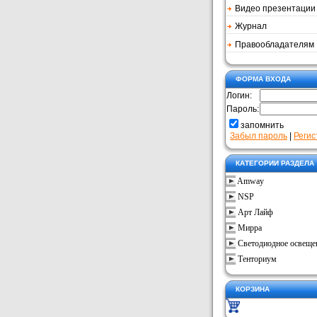
Видео презентации
Журнал
Правообладателям
ФОРМА ВХОДА
Логин:
Пароль:
запомнить
Забыл пароль
|
Регис
КАТЕГОРИИ РАЗДЕЛА
Amway
NSP
Арт Лайф
Мирра
Светодиодное освеще
Тенториум
КОРЗИНА