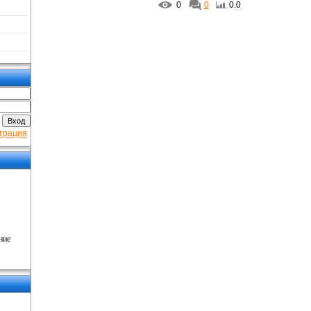
0
0
0.0
трация
ние