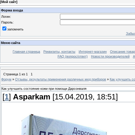
[
Мой сайт
]
Форма входа
Логин:
Пароль:
запомнить
Забыл
Меню сайта
Главная страница
Реквизиты, контакты
Интернет-магазин
Описание това
FAQ (вопрос/ответ)
Новости производителей
А
Страница
1
из
1
1
Форум
»
Отзывы, результаты применения различных мед приборов
»
Как улучшить с
Как улучшить состояние кожи при помощи Дарсонваля
[
1
]
Asparkam
[15.04.2019, 18:51]