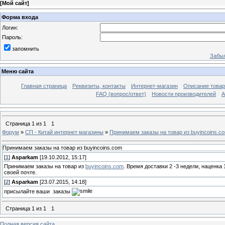
[
Мой сайт
]
Форма входа
Логин:
Пароль:
запомнить
Забыл
Меню сайта
Главная страница
Реквизиты, контакты
Интернет-магазин
Описание това
FAQ (вопрос/ответ)
Новости производителей
А
Страница
1
из
1
1
Форум
»
СП - Китай интернет магазины
»
Принимаем заказы на товар из buyincoins.c
Принимаем заказы на товар из buyincoins.com
[
1
]
Asparkam
[19.10.2012, 15:17]
Принимаем заказы на товар из
buyincoins.com
. Время доставки 2 -3 недели, наценка
своей почте.
[
2
]
Asparkam
[23.07.2015, 14:18]
присылайте ваши заказы
Страница
1
из
1
1
Полная версия сайта