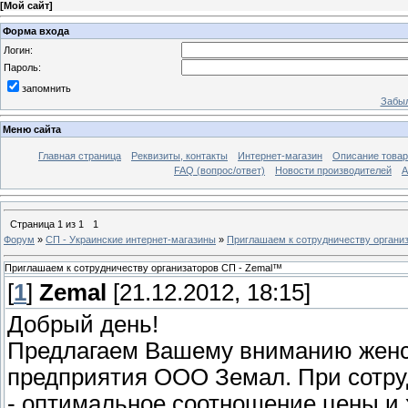
[
Мой сайт
]
Форма входа
Логин:
Пароль:
запомнить
Забыл
Меню сайта
Главная страница
Реквизиты, контакты
Интернет-магазин
Описание това
FAQ (вопрос/ответ)
Новости производителей
А
Страница
1
из
1
1
Форум
»
СП - Украинские интернет-магазины
»
Приглашаем к сотрудничеству органи
Приглашаем к сотрудничеству организаторов СП - Zemal™
[
1
]
Zemal
[21.12.2012, 18:15]
Добрый день!
Предлагаем Вашему вниманию женск
предприятия ООО Земал. При сотру
- оптимальное соотношение цены и 