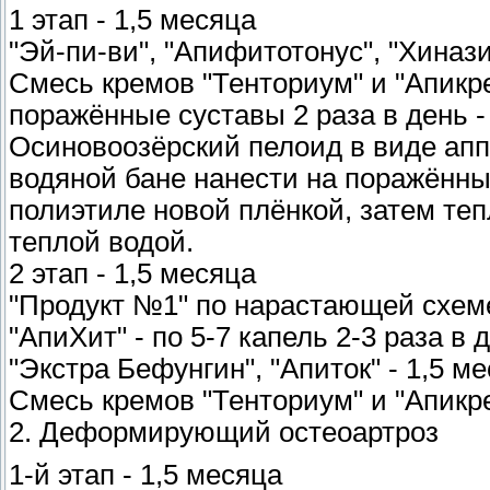
1 этап - 1,5 месяца
"Эй-пи-ви", "Апифитотонус", "Хинази
Смесь кремов "Тенториум" и "Апикре
поражённые суставы 2 раза в день -
Осиновоозёрский пелоид в виде апп
водяной бане нанести на поражённы
полиэтиле новой плёнкой, затем те
теплой водой.
2 этап - 1,5 месяца
"Продукт №1" по нарастающей схем
"АпиХит" - по 5-7 капель 2-3 раза в 
"Экстра Бефунгин", "Апиток" - 1,5 ме
Смесь кремов "Тенториум" и "Апикрем
2. Деформирующий остеоартроз
1-й этап - 1,5 месяца