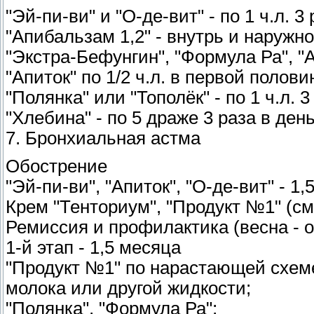
"Эй-пи-ви" и "О-де-вит" - по 1 ч.л. 3
"Апибальзам 1,2" - внутрь и наружно
"Экстра-Бефунгин", "Формула Ра", "Ап
"Апиток" по 1/2 ч.л. в первой полов
"Полянка" или "Тополёк" - по 1 ч.л. 3
"Хлебина" - по 5 драже 3 раза в ден
7. Бронхиальная астма
Обострение
"Эй-пи-ви", "Апиток", "О-де-вит" - 1,
Крем "Тенториум", "Продукт №1" (см.
Ремиссия и профилактика (весна - о
1-й этап - 1,5 месяца
"Продукт №1" по нарастающей схеме 
молока или другой жидкости;
"Полянка", "Формула Ра";