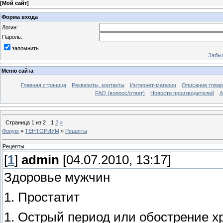
[
Мой сайт
]
Форма входа
Логин:
Пароль:
запомнить
Забыл
Меню сайта
Главная страница
Реквизиты, контакты
Интернет-магазин
Описание това
FAQ (вопрос/ответ)
Новости производителей
А
Страница
1
из
2
1
2
»
Форум
»
ТЕНТОРИУМ
»
Рецепты
Рецепты
[
1
]
admin
[04.07.2010, 13:17]
Здоровье мужчин
1. Простатит
1. Острый период или обострение х