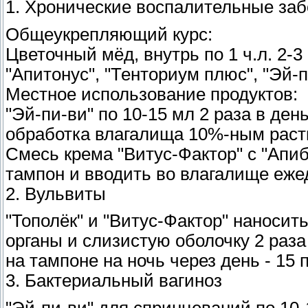
1. Хронические воспалительные за
Общеукрепляющий курс:
Цветочный мёд, внутрь по 1 ч.л. 2-3
"Апитонус", "Тенториум плюс", "Эй-п
Местное использование продуктов:
"Эй-пи-ви" по 10-15 мл 2 раза в де
обработка влагалища 10%-ным раст
Смесь крема "Витус-Фактор" с "Апиб
тампон и вводить во влагалище ежед
2. Вульвиты
"Тополёк" и "Витус-Фактор" наноси
органы и слизистую оболочку 2 раз
на тампоне на ночь через день - 15 
3. Бактериальный вагиноз
"Эй-пи-ви" для спринцеваний по 10-