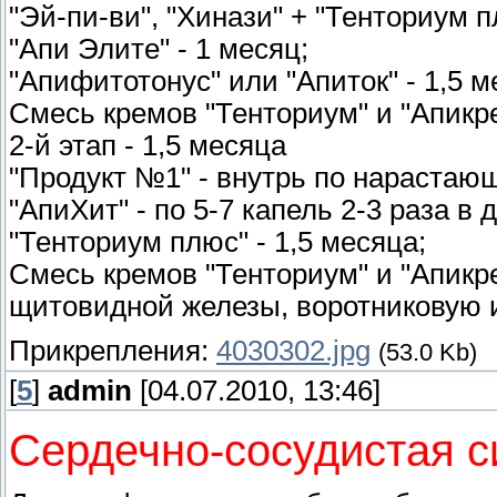
"Эй-пи-ви", "Хинази" + "Тенториум п
"Апи Элите" - 1 месяц;
"Апифитотонус" или "Апиток" - 1,5 м
Смесь кремов "Тенториум" и "Апикре
2-й этап - 1,5 месяца
"Продукт №1" - внутрь по нарастаю
"АпиХит" - по 5-7 капель 2-3 раза в 
"Тенториум плюс" - 1,5 месяца;
Смесь кремов "Тенториум" и "Апикре
щитовидной железы, воротниковую и 
Прикрепления:
4030302.jpg
(53.0 Kb)
[
5
]
admin
[04.07.2010, 13:46]
Сердечно-сосудистая с