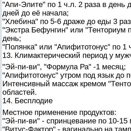
"Апи-Элите" по 1 ч.л. 2 раза в день
дней до её начала;
"Хлебина" по 5-6 драже до еды 3 раз
"Экстра Бефунгин" или "Тенториум пл
день;
"Полянка" или "Апифитотонус" по 1 
13. Климактерический период у му
"Эй-пи-ви", "Формула Ра" -1 месяц;
"Апифитотонус" утром под язык до п
Интенсивный массаж кремом "Тенто
областей.
14. Бесплодие
Местное применение продуктов:
"Эй-пи-ви" - спринцевание по 10-15 
"Витус-Фактор" - вагинально на там