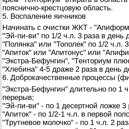
пояснично-крестцовую область.
5. Воспаление яичников
Начинать с очистки ЖКТ - "Апиформул
"Эй-пи-ви" по 1/2 ч.л. 3 раза в день 
"Полянка" или "Тополек" по 1/2 ч.л. 3
"Апиток" или "Апитонус" или "Апифит
"Экстра-Бефунгин", "Тенториум плюс",
"Хлебина" 4-5 драже 2 раза в день д
6. Доброкачественные процессы (ф
"Экстра-Бефунгин" длительно по 1 ч.
перерыв;
"Эй-пи-ви" - по 1 десертной ложке 3 
"Апиток" - по 1/2-1 ч.л. в первой по
"Трутневое молочко" - по 1 ч.л. 2 ра