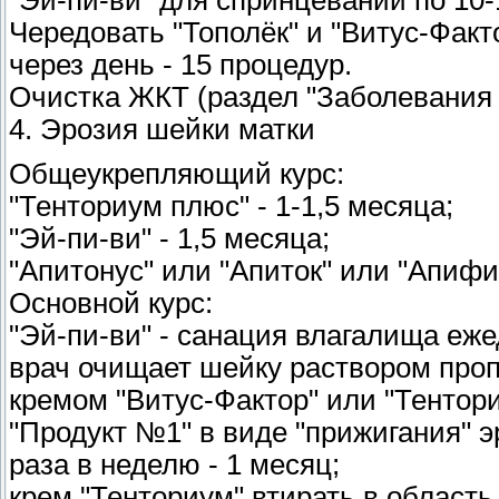
Чередовать "Тополёк" и "Витус-Факт
через день - 15 процедур.
Очистка ЖКТ (раздел "Заболевания
4. Эрозия шейки матки
Общеукрепляющий курс:
"Тенториум плюс" - 1-1,5 месяца;
"Эй-пи-ви" - 1,5 месяца;
"Апитонус" или "Апиток" или "Апифит
Основной курс:
"Эй-пи-ви" - санация влагалища ежед
врач очищает шейку раствором про
кремом "Витус-Фактор" или "Тентори
"Продукт №1" в виде "прижигания" 
раза в неделю - 1 месяц;
крем "Тенториум" втирать в область