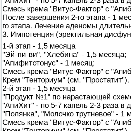
"АпиХит" - по 5-7 капель 2-3 раза в 
Смесь крема "Витус-Фактор" с "Апиба
После завершения 2-го этапа - 1 мес
го этапа. Лечение аденомы длительн
3. Импотенция (эректильная дисфун
1-й этап - 1,5 месяца
"Эй-пи-ви", "Хлебина" - 1,5 месяца;
"Апифитотонус" - 1 месяц;
Смесь крема "Витус-Фактор" с "Апиб
Крем "Тенториум" (см. "Простатит").
2-й этап - 1,5 месяца
"Продукт №1" по нарастающей схеме
"АпиХит" - по 5-7 капель 2-3 раза в 
"Полянка", "Молочко трутневое" - 1 
Смесь крема "Витус-Фактор" с "Апиб
Крем "Тенториум" (см. "Простатит").