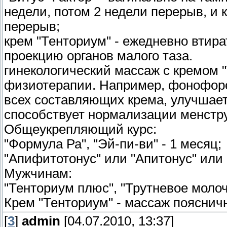
недели, потом 2 недели перерыв, и 
перерыв;
крем "Тенториум" - ежедневно втира
проекцию органов малого таза.
гинекологический массаж с кремом 
физиотерапии. Например, фонофор
всех составляющих крема, улучшает
способствует нормализации менстру
Общеукрепляющий курс:
"Формула Ра", "Эй-пи-ви" - 1 месяц;
"Апифитотонус" или "Апитонус" или 
Мужчинам:
"Тенториум плюс", "Трутневое молочк
Крем "Тенториум" - массаж пояснич
[
3
]
admin
[04.07.2010, 13:37]