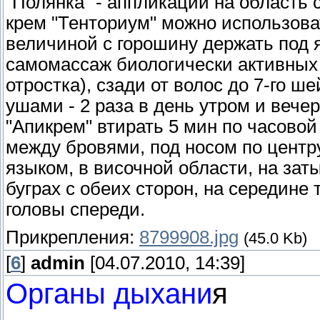
"Полянка" - аппликации на область 
крем "Тенториум" можно использова
величиной с горошину держать под 
самомассаж биологически активных т
отростка), сзади от волос до 7-го ш
ушами - 2 раза в день утром и вечер
"Апикрем" втирать 5 мин по часовой
между бровями, под носом по центру
языком, в височной области, на зат
буграх с обеих сторон, на середине
головы спереди.
Прикрепления:
8799908.jpg
(45.0 Kb)
[
6
]
admin
[04.07.2010, 14:39]
Органы дыхани
я