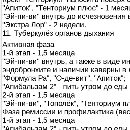
"Апиток", "Тенториум плюс" - 1 меся
"Эй-пи-ви" внутрь до исчезновения
"Экстра Лор" - 2 недели.
11. Туберкулёз органов дыхания
Активная фаза
1-й этап - 1,5 месяца
"Эй-пи-ви" внутрь, а также в виде 
эндобронхите и наличии каверны в 
"Формула Ра", "О-де-вит", "Апиток";
"Апибальзам 2" - пить утром до еды 
2-й этап - 1,5 месяца
"Эй-пи-ви", "Тополёк", "Тенториум п
Фаза ремиссии и профилактика (вес
1-й этап - 1,5 месяца
"Апибальзам 2" - пить утром до еды 