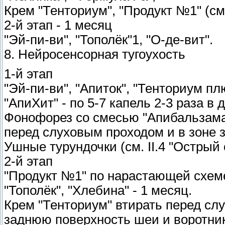
Крем "Тенториум", "Продукт №1" (см.
2-й этап - 1 месяц
"Эй-пи-ви", "Тополёк"1, "О-де-вит".
8. Нейросенсорная тугоухость
1-й этап
"Эй-пи-ви", "Апиток", "Тенториум плю
"АпиХит" - по 5-7 капель 2-3 раза в 
Фонофорез со смесью "Апибальзама 1
перед слуховым проходом и в зоне з
Ушные турундочки (см. II.4 "Острый о
2-й этап
"Продукт №1" по нарастающей схем
"Тополёк", "Хлебина" - 1 месяц.
Крем "Тенториум" втирать перед сл
заднюю поверхность шеи и воротник