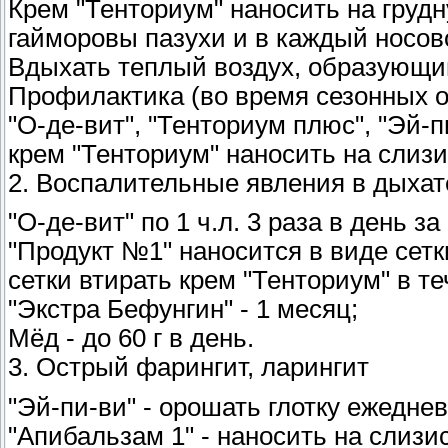
Крем "Тенториум" наносить на грудн
гайморовы пазухи и в каждый носово
Вдыхать теплый воздух, образующий
Профилактика (во время сезонных о
"О-де-вит", "Тенториум плюс", "Эй-пи
крем "Тенториум" наносить на слизи
2. Воспалительные явления в дыхат
"О-де-вит" по 1 ч.л. 3 раза в день з
"Продукт №1" наносится в виде сетк
сетки втирать крем "Тенториум" в те
"Экстра Бефунгин" - 1 месяц;
Мёд - до 60 г в день.
3. Острый фарингит, ларингит
"Эй-пи-ви" - орошать глотку ежедневн
"Апибальзам 1" - наносить на слизис