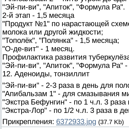
"Эй-пи-ви", "Апиток", "Формула Ра".
2-й этап - 1,5 месяца
"Продукт №1" по нарастающей схеме 
молока или другой жидкости;
"Тополёк", "Полянка" - 1,5 месяца;
"О-де-вит" - 1 месяц.
Профилактика развития туберкулёз
"Эй-пи-ви", "Апиток", "Формула Ра" -
12. Аденоиды, тонзиллит
"Эй-пи-ви" - 2-3 раза в день для пол
"Апибальзам 1" - для смазывания ми
"Экстра Бефунгин" - по 1 ч.л. 3 раза
"Экстра-Лор" - по 1/2 ч.л. 3 раза в 
Прикрепления:
6372933.jpg
(37.7 Kb)