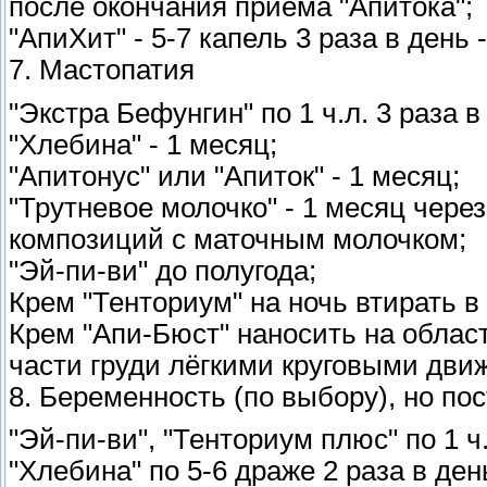
после окончания приёма "Апитока";
"АпиХит" - 5-7 капель 3 раза в день -
7. Мастопатия
"Экстра Бефунгин" по 1 ч.л. 3 раза в
"Хлебина" - 1 месяц;
"Апитонус" или "Апиток" - 1 месяц;
"Трутневое молочко" - 1 месяц чере
композиций с маточным молочком;
"Эй-пи-ви" до полугода;
Крем "Тенториум" на ночь втирать 
Крем "Апи-Бюст" наносить на облас
части груди лёгкими круговыми дви
8. Беременность (по выбору), но по
"Эй-пи-ви", "Тенториум плюс" по 1 ч.
"Хлебина" по 5-6 драже 2 раза в ден