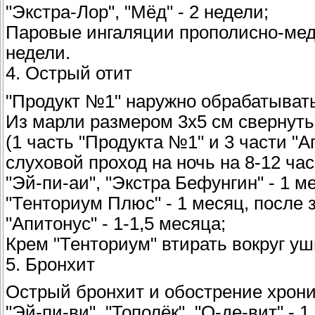
"Экстра-Лор", "Мёд" - 2 недели;
Паровые ингаляции прополисно-медо
недели.
4. Острый отит
"Продукт №1" наружно обрабатывать 
Из марли размером 3x5 см свернуть
(1 часть "Продукта №1" и 3 части "
слуховой проход на ночь на 8-12 час
"Эй-пи-аи", "Экстра Бефунгин" - 1 м
"Тенториум Плюс" - 1 месяц, после з
"Апитонус" - 1-1,5 месяца;
Крем "Тенториум" втирать вокруг уш
5. Бронхит
Острый бронхит и обострение хрони
"Эй-пи-ви", "Тополёк", "О-де-вит" - 1