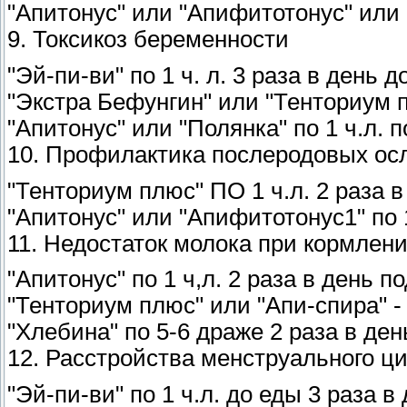
"Апитонус" или "Апифитотонус" или "
9. Токсикоз беременности
"Эй-пи-ви" по 1 ч. л. 3 раза в день д
"Экстра Бефунгин" или "Тенториум пл
"Апитонус" или "Полянка" по 1 ч.л. 
10. Профилактика послеродовых ос
"Тенториум плюс" ПО 1 ч.л. 2 раза в
"Апитонус" или "Апифитотонус1" по 1
11. Недостаток молока при кормлен
"Апитонус" по 1 ч,л. 2 раза в день по
"Тенториум плюс" или "Апи-спира" - п
"Хлебина" по 5-6 драже 2 раза в ден
12. Расстройства менструального ц
"Эй-пи-ви" по 1 ч.л. до еды 3 раза в 