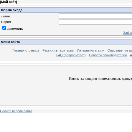
[
Мой сайт
]
Форма входа
Логин:
Пароль:
запомнить
Забыл
Меню сайта
Главная страница
Реквизиты, контакты
Интернет-магазин
Описание това
FAQ (вопрос/ответ)
Новости производителей
А
Гостям запрещено просматривать данную 
Полная версия сайта